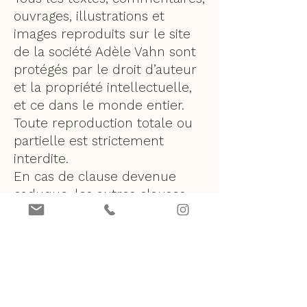
ouvrages, illustrations et
images reproduits sur le site
de la société Adèle Vahn sont
protégés par le droit d’auteur
et la propriété intellectuelle,
et ce dans le monde entier.
Toute reproduction totale ou
partielle est strictement
interdite.
En cas de clause devenue
caduque, les autres clauses
du présent contrat restent
applicables.
8. Données personnelles
Conformément à la Loi n°78-
17 du 6 janvier 1978 relative à