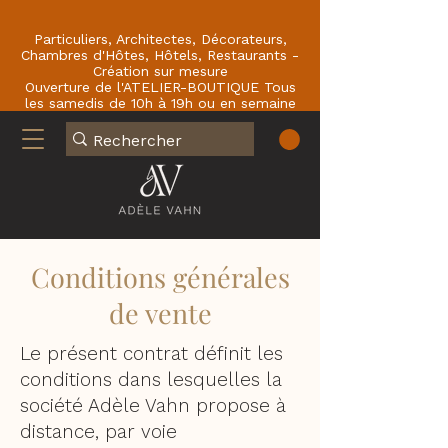
Particuliers, Architectes, Décorateurs,
Chambres d'Hôtes, Hôtels, Restaurants -
Création sur mesure
Ouverture de l'ATELIER-BOUTIQUE Tous
les samedis de 10h à 19h ou en semaine
sur RDV : En face du Café de la Paix
77780 BOURRON-MARLOTTE .
Conditions générales
de vente
Le présent contrat définit les
conditions dans lesquelles la
société Adèle Vahn propose à
distance, par voie