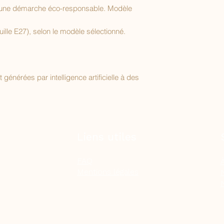
ns une démarche éco-responsable. Modèle
ille E27), selon le modèle sélectionné.
énérées par intelligence artificielle à des
Liens utiles
FAQ
Mentions légales