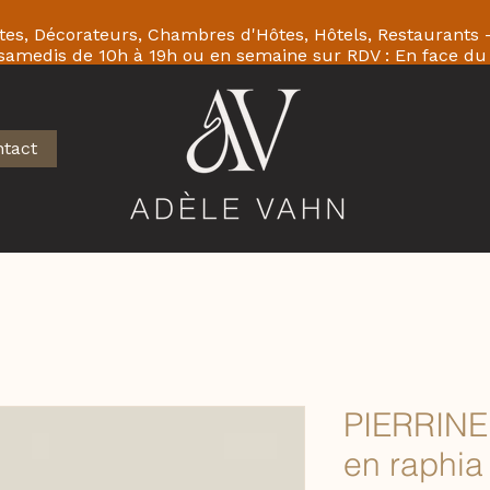
ectes, Décorateurs, Chambres d'Hôtes, Hôtels, Restaurants
 samedis de 10h à 19h ou en semaine sur RDV : En face
.
tact
PIERRINE
en raphia 