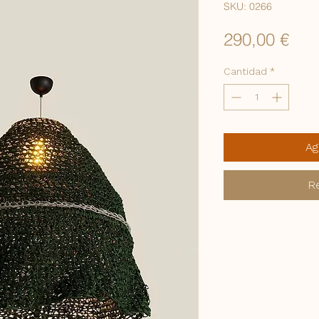
SKU: 0266
Pre
290,00 €
Cantidad
*
Ag
Re