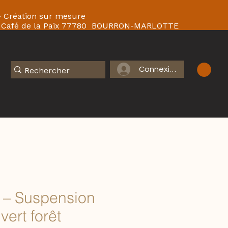
 - Création sur mesure
 du Café de la Paix 77780 BOURRON-MARLOTTE
Connexion
 – Suspension
vert forêt