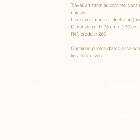
Travail artisanal au crochet, da
unique.
Livré avec monture électrique (dou
Dimensions : H 75 cm / D 70 cm
Réf. produit : 266
Certaines photos d’ambiance sont g
fins illustratives.
Boutique
Contact
Adresse : 1 rue de l'Egalité
Tout voir
77780 Bourron Marlotte
Lustres
Tél : 0769050745
Appliques
E-mail :
Lampes
adelevahn@gmail.com
Inspirations