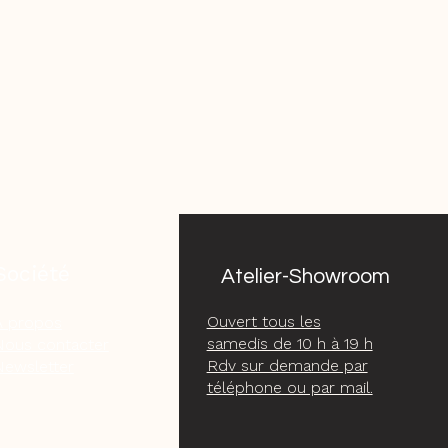
Société
Atelier-Showroom
Ouvert tous les
À propos
samedis de 10 h à 19 h
Nous contacter
Rdv sur demande par
Newsletter
téléphone ou par mail.