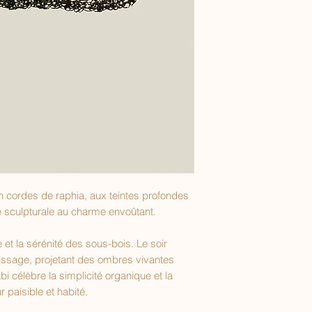
n cordes de raphia, aux teintes profondes
ce sculpturale au charme envoûtant.
t la sérénité des sous-bois. Le soir
e tissage, projetant des ombres vivantes
i célèbre la simplicité organique et la
r paisible et habité.