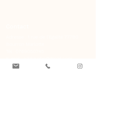
Contact
Adresse : 1 rue de l'Egalité 77780
Bourron Marlotte
Tél :
0769050745
E-mail :
adelevahn@gmail.com
Boutique
Tout voir
Lustres
Appliques
Lampes
Inspirations