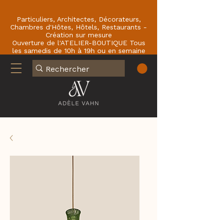
Particuliers, Architectes, Décorateurs,
Chambres d'Hôtes, Hôtels, Restaurants -
Création sur mesure
Ouverture de l'ATELIER-BOUTIQUE Tous
les samedis de 10h à 19h ou en semaine
sur RDV : En face du Café de la Paix
77780 BOURRON-MARLOTTE .