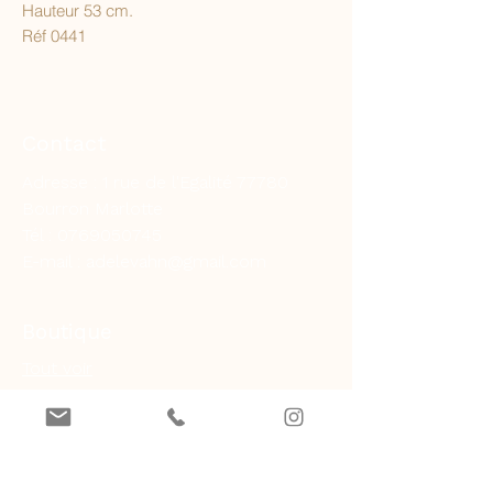
Hauteur 53 cm.
Réf 0441
Contact
Adresse : 1 rue de l'Egalité 77780
Bourron Marlotte
Tél :
0769050745
E-mail :
adelevahn@gmail.com
Boutique
Tout voir
Lustres
Appliques
Lampes
Inspirations