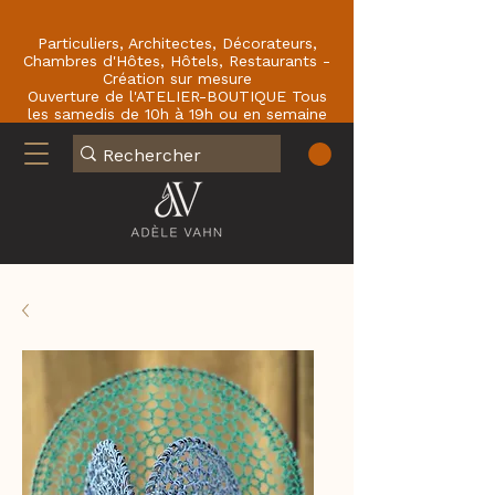
Particuliers, Architectes, Décorateurs,
Chambres d'Hôtes, Hôtels, Restaurants -
Création sur mesure
Ouverture de l'ATELIER-BOUTIQUE Tous
les samedis de 10h à 19h ou en semaine
sur RDV : En face du Café de la Paix
77780 BOURRON-MARLOTTE .