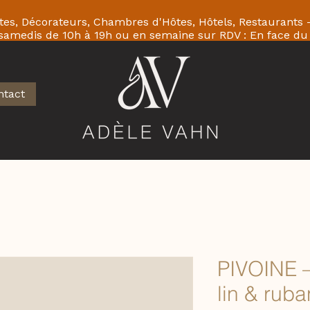
ectes, Décorateurs, Chambres d'Hôtes, Hôtels, Restaurants
 samedis de 10h à 19h ou en semaine sur RDV : En face
.
ntact
PIVOINE 
lin & rub