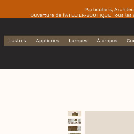
Particuliers, Archit
Ouverture de l'ATELIER-BOUTIQUE Tous les
Lustres
Appliques
Lampes
À propos
Co