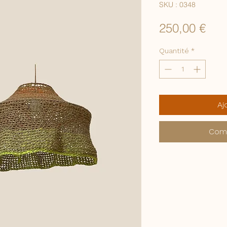
SKU : 0348
Prix
250,00 €
Quantité
*
Aj
Comm