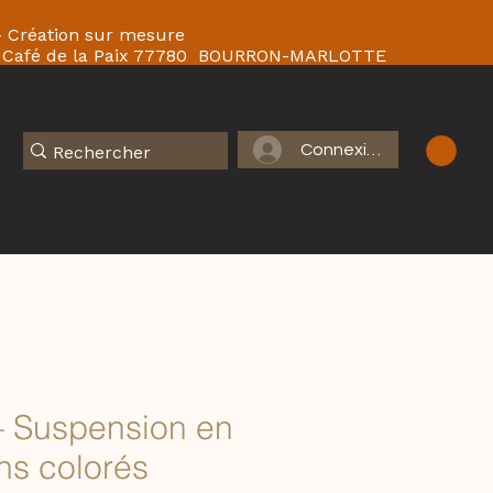
 - Création sur mesure
 du Café de la Paix 77780 BOURRON-MARLOTTE
Connexion
– Suspension en
ans colorés