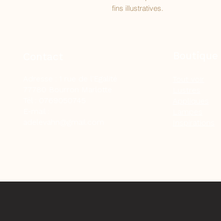
fins illustratives.
Boutique
Contact
Adresse : 1 rue de l'Egalité
Tout voir
77780 Bourron Marlotte
Lustres
Tél : 0769050745
Appliques
E-mail :
Lampes
adelevahn@gmail.com
Inspirations