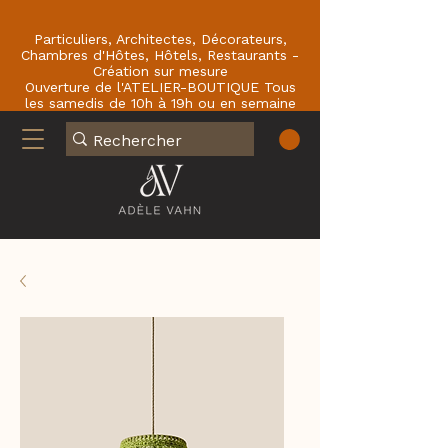
Particuliers, Architectes, Décorateurs,
Chambres d'Hôtes, Hôtels, Restaurants -
Création sur mesure
Ouverture de l'ATELIER-BOUTIQUE Tous
les samedis de 10h à 19h ou en semaine
sur RDV : En face du Café de la Paix
77780 BOURRON-MARLOTTE .