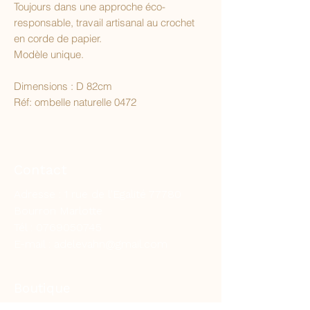
Toujours dans une approche éco-
responsable, travail artisanal au crochet
en corde de papier.
Modèle unique.
Dimensions : D 82cm
Réf: ombelle naturelle 0472
Contact
Adresse : 1 rue de l'Egalité 77780
Bourron Marlotte
Tél :
0769050745
E-mail :
adelevahn@gmail.com
Boutique