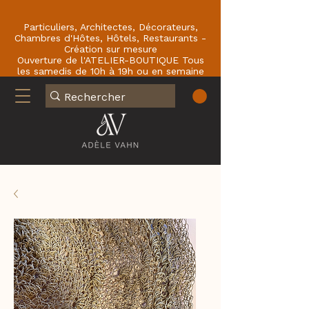
Particuliers, Architectes, Décorateurs,
Chambres d'Hôtes, Hôtels, Restaurants -
Création sur mesure
Ouverture de l'ATELIER-BOUTIQUE Tous
les samedis de 10h à 19h ou en semaine
sur RDV : En face du Café de la Paix
77780 BOURRON-MARLOTTE .