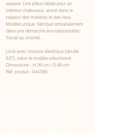
espace. Une pièce idéale pour un
intérieur chaleureux, ancré dans le
respect des matières et des lieux.
Modèle unique, fabriqué artisanalement
dans une démarche éco-responsable.
Travail au crochet.
Livré avec monture électrique (douille
E27), selon le modèle sélectionné.
Dimensions : H 39 cm / D 60 cm
Réf. produit : 0447/66
Contact
Adresse : 1 rue de l'Egalité 77780
Bourron Marlotte
Tél :
0769050745
E-mail :
adelevahn@gmail.com