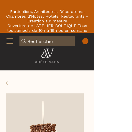
Particuliers, Architectes, Décorateurs,
Chambres d'Hôtes, Hôtels, Restaurants -
Création sur mesure
Ouverture de l'ATELIER-BOUTIQUE Tous
les samedis de 10h à 19h ou en semaine
sur RDV : En face du Café de la Paix
77780 BOURRON-MARLOTTE .